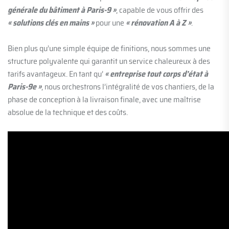
générale du bâtiment à Paris-9 »
, capable de vous offrir des
« solutions clés en mains »
pour une
« rénovation A à Z »
.
Bien plus qu’une simple équipe de finitions, nous sommes une
structure polyvalente qui garantit un service chaleureux à des
tarifs avantageux. En tant qu’
« entreprise tout corps d’état à
Paris-9e »
, nous orchestrons l’intégralité de vos chantiers, de la
phase de conception à la livraison finale, avec une maîtrise
absolue de la technique et des coûts.