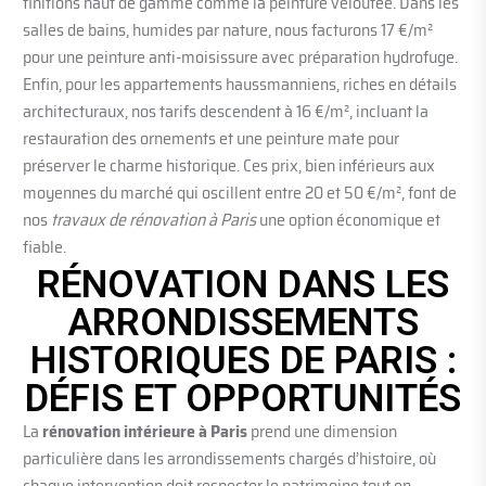
finitions haut de gamme comme la peinture veloutée. Dans les
salles de bains, humides par nature, nous facturons 17 €/m²
pour une peinture anti-moisissure avec préparation hydrofuge.
Enfin, pour les appartements haussmanniens, riches en détails
architecturaux, nos tarifs descendent à 16 €/m², incluant la
restauration des ornements et une peinture mate pour
préserver le charme historique. Ces prix, bien inférieurs aux
moyennes du marché qui oscillent entre 20 et 50 €/m², font de
nos
travaux de rénovation à Paris
une option économique et
fiable.
RÉNOVATION DANS LES
ARRONDISSEMENTS
HISTORIQUES DE PARIS :
DÉFIS ET OPPORTUNITÉS
La
rénovation intérieure à Paris
prend une dimension
particulière dans les arrondissements chargés d’histoire, où
chaque intervention doit respecter le patrimoine tout en