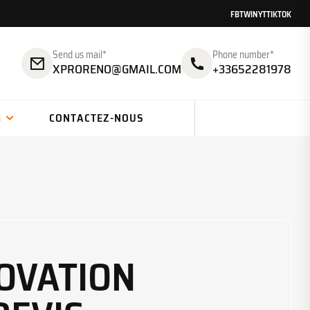
FB
TW
IN
YT
TIKTOK
Send us mail*
Phone number*
XPRORENO@GMAIL.COM
+33652281978
G
CONTACTEZ-NOUS
NOVATION