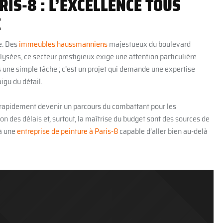
RIS-8 : L’EXCELLENCE TOUS
E
e. Des
immeubles haussmanniens
majestueux du boulevard
es, ce secteur prestigieux exige une attention particulière
as une simple tâche ; c’est un projet qui demande une expertise
igu du détail.
 rapidement devenir un parcours du combattant pour les
ion des délais et, surtout, la maîtrise du budget sont des sources de
 à une
entreprise de peinture à Paris-8
capable d’aller bien au-delà