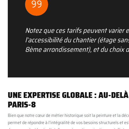
Notez que ces tarifs peuvent varier en
l’accessibilité du chantier (étage s
8ème arrondissement), et du choix 
UNE EXPERTISE GLOBALE : AU-DELÀ
PARIS-8
Bien que notre cœur de métier historique soit la peinture et la déco
permet de répondre à l’intégralité de vos besoins structurels et e