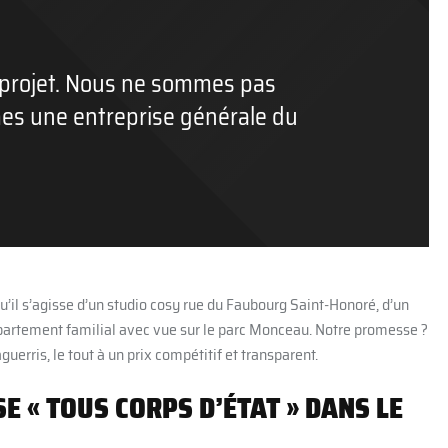
e projet. Nous ne sommes pas
es une entreprise générale du
qu’il s’agisse d’un studio cosy rue du Faubourg Saint-Honoré, d’un
ppartement familial avec vue sur le parc Monceau. Notre promesse ?
guerris, le tout à un prix compétitif et transparent.
SE « TOUS CORPS D’ÉTAT » DANS LE