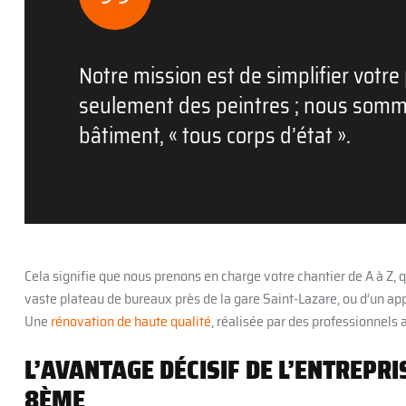
Notre mission est de simplifier votr
seulement des peintres ; nous somm
bâtiment, « tous corps d’état ».
Cela signifie que nous prenons en charge votre chantier de A à Z, 
vaste plateau de bureaux près de la gare Saint-Lazare, ou d’un a
Une
rénovation de haute qualité
, réalisée par des professionnels a
L’AVANTAGE DÉCISIF DE L’ENTREPRI
8ÈME