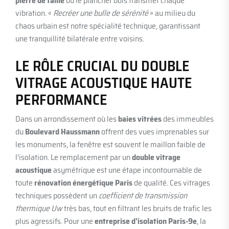
pierre de taille
où le plancher bois transmet chaque
vibration. «
Recréer une bulle de sérénité
» au milieu du
chaos urbain est notre spécialité technique, garantissant
une tranquillité bilatérale entre voisins.
LE RÔLE CRUCIAL DU DOUBLE
VITRAGE ACOUSTIQUE HAUTE
PERFORMANCE
Dans un arrondissement où les
baies vitrées
des immeubles
du
Boulevard Haussmann
offrent des vues imprenables sur
les monuments, la fenêtre est souvent le maillon faible de
l’isolation. Le remplacement par un
double vitrage
acoustique
asymétrique est une étape incontournable de
toute
rénovation énergétique Paris
de qualité. Ces vitrages
techniques possèdent un
coefficient de transmission
thermique Uw
très bas, tout en filtrant les bruits de trafic les
plus agressifs. Pour une
entreprise d’isolation Paris-9e
, la