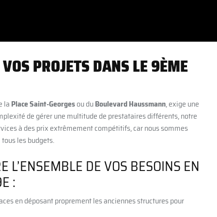
 VOS PROJETS DANS LE 9ÈME
e la
Place Saint-Georges
ou du
Boulevard Haussmann
, exige une
plexité de gérer une multitude de prestataires différents, notre
services à des prix extrêmement compétitifs, car nous sommes
 tous les budgets.
E L’ENSEMBLE DE VOS BESOINS EN
E :
aces en déposant proprement les anciennes structures pour