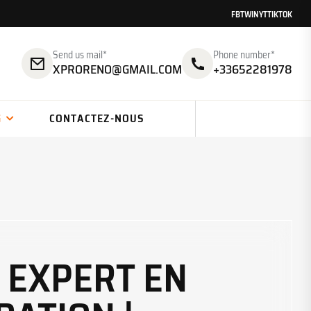
FB
TW
IN
YT
TIKTOK
Send us mail*
Phone number*
XPRORENO@GMAIL.COM
+33652281978
G
CONTACTEZ-NOUS
: EXPERT EN