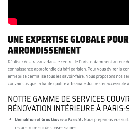
UNE EXPERTISE GLOBALE POUR
ARRONDISSEMENT
Réaliser des travaux dans le centre de Paris, notamment autour d
connaissance approfondie du bâti parisien. Pour vous éviter la com
entreprise centralise tous les savoir-faire. Nous proposons nos 
convaincus que la haute qualité artisanale doit rester accessible à
NOTRE GAMME DE SERVICES COUVR
RÉNOVATION INTÉRIEURE À PARIS-9
Démolition et Gros Œuvre à Paris 9 :
Nous préparons vos surf
reconstruire sur des bases saines.