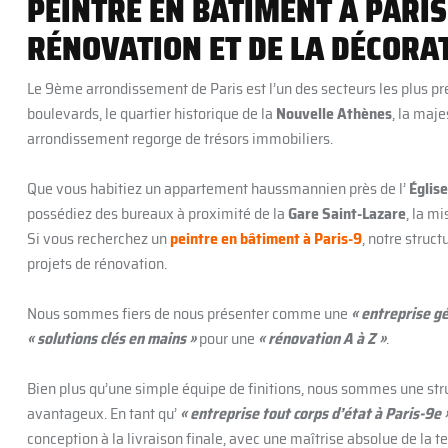
PEINTRE EN BÂTIMENT À PARIS-
RÉNOVATION ET DE LA DÉCORA
Le 9ème arrondissement de Paris est l’un des secteurs les plus pre
boulevards, le quartier historique de la
Nouvelle Athènes
, la maj
arrondissement regorge de trésors immobiliers.
Que vous habitiez un appartement haussmannien près de l’
Église
possédiez des bureaux à proximité de la
Gare Saint-Lazare
, la m
Si vous recherchez un
peintre en bâtiment à Paris-9
, notre struc
projets de rénovation.
Nous sommes fiers de nous présenter comme une
« entreprise g
« solutions clés en mains »
pour une
« rénovation A à Z »
.
Bien plus qu’une simple équipe de finitions, nous sommes une stru
avantageux. En tant qu’
« entreprise tout corps d’état à Paris-9e 
conception à la livraison finale, avec une maîtrise absolue de la t